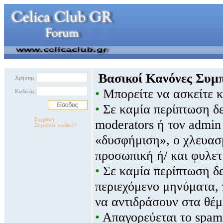
Βασικοί Κανόνες Συμ
Χρήστης
•
Μπορείτε να ασκείτε κρ
Κωδικός
•
Σε καμία περίπτωση δε
Εγγραφή
moderators ή τον admin
Ξεχάσατε κωδικό?
«δυσφήμιση», ο χλευασμ
προσωπική ή/ και φυλε
•
Σε καμία περίπτωση δεν
περιεχόμενο μηνύματα,
να αντιδράσουν στα θέ
•
Απαγορεύεται το spamm