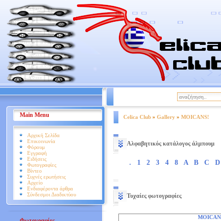
|
Βοήθεια
Όροι Χρήσης
Main Menu
Celica Club
»
Gallery
»
MOICANS!
Αρχική Σελίδα
Επικοινωνία
Αλφαβητικός κατάλογος άλμπουμ
Φόρουμ
Εγγραφή
Ειδήσεις
.
1
2
3
4
8
A
B
C
D
Φωτογραφίες
Βίντεο
Συχνές ερωτήσεις
Αρχείο
Ενδιαφέροντα άρθρα
Σύνδεσμοι Διαδικτύου
Τυχαίες φωτογραφίες
MOICAN
Φωτογραφίες