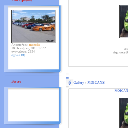
Αποστολέας:
manolis
18 Οκτώβριος 2010 17:32
Απ
αναγνώσεις: 2954
Δημιουργή
σχόλια (0)
Βίντεο
Gallery
»
MOICANS!
MOICAN