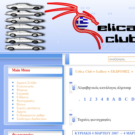
|
Βοήθεια
Όροι Χρήσης
Main Menu
Celica Club
»
Gallery
»
ΕΚΔΡΟΜΕΣ
»
Αρχική Σελίδα
Επικοινωνία
Αλφαβητικός κατάλογος άλμπουμ
Φόρουμ
Εγγραφή
Ειδήσεις
.
1
2
3
4
8
A
B
C
D
Φωτογραφίες
Βίντεο
Συχνές ερωτήσεις
Αρχείο
Ενδιαφέροντα άρθρα
Σύνδεσμοι Διαδικτύου
Τυχαίες φωτογραφίες
ΚΥΡΙΑΚΗ 4 ΜΑΡΤΙΟΥ 2007
->
4 ΜΑΡΤ
Φωτογραφίες