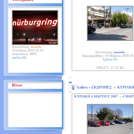
Αποστολέας:
manolis
19 Ιούλιος 2010 22:35
Αποστολέας:
manolis
αναγνώσεις: 3893
Δημιουργήθηκε: 19 Μάρτιος 2008 16
σχόλια (0)
Σχόλια (0)
500x375, 27.23 Kb
Βίντεο
Gallery
»
ΕΚΔΡΟΜΕΣ
»
ΚΥΡΙΑΚΗ 
ΚΥΡΙΑΚΗ 4 ΜΑΡΤΙΟΥ 2007
->
4 ΜΑΡΤ