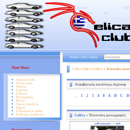
|
Βοήθεια
Όροι Χρήσης
Main Menu
Celica Club
»
Gallery
» Τελευταίες φωτο
Αρχική Σελίδα
Επικοινωνία
Αλφαβητικός κατάλογος άλμπουμ
Φόρουμ
Εγγραφή
Ειδήσεις
.
1
2
3
4
8
A
B
C
D
Φωτογραφίες
Βίντεο
Συχνές ερωτήσεις
Αρχείο
Ενδιαφέροντα άρθρα
Σύνδεσμοι Διαδικτύου
Gallery
» Τελευταίες φωτογραφίες
celicamania
->
side
Φωτογραφίες