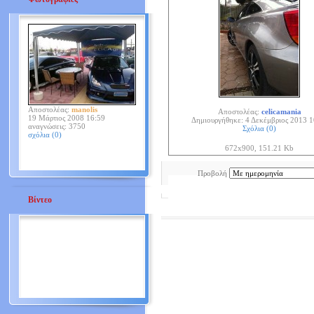
Αποστολέας:
manolis
Αποστολέας:
celicamania
19 Μάρτιος 2008 16:59
Δημιουργήθηκε: 4 Δεκέμβριος 2013 1
αναγνώσεις: 3750
Σχόλια (0)
σχόλια (0)
672x900, 151.21 Kb
Προβολή
Βίντεο