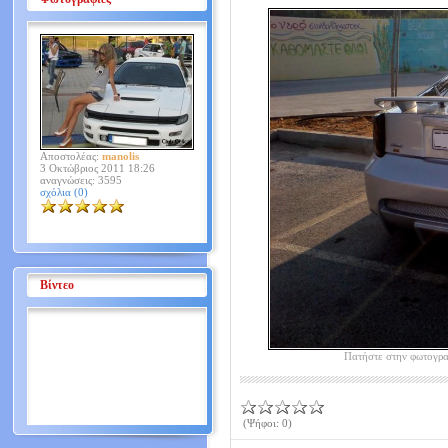
Αποστολέας:
manolis
3 Οκτώβριος 2011 18:26
αναγνώσεις: 3595
σχόλια (0)
Βίντεο
Πατήστε στην φωτογρα
(Ψήφοι: 0)