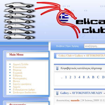
|
Βοήθεια
Όροι Χρήσης
Main Menu
Celica Club
»
Gallery
»
ΑΥΤΟΚΙΝΗΤΑ
Αρχική Σελίδα
Επικοινωνία
Αλφαβητικός κατάλογος άλμπουμ
Φόρουμ
Εγγραφή
Ειδήσεις
.
1
2
3
4
8
A
B
C
D
Φωτογραφίες
Βίντεο
Συχνές ερωτήσεις
Αρχείο
Ενδιαφέροντα άρθρα
Σύνδεσμοι Διαδικτύου
Gallery
»
ΑΥΤΟΚΙΝΗΤΑ ΜΕΛΩΝ
Αποστολέας:
manolis
|
24 Ιούνιος 2009 11:1
Φωτογραφίες