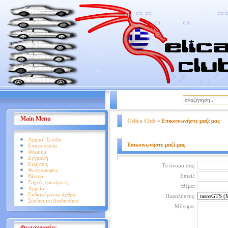
|
Βοήθεια
Όροι Χρήσης
Main Menu
Celica Club
» Επικοινωνήστε μαζί μας
Αρχική Σελίδα
Επικοινωνήστε μαζί μας
Επικοινωνία
Φόρουμ
Εγγραφή
Ειδήσεις
Το όνομα σας:
Φωτογραφίες
Email:
Βίντεο
Συχνές ερωτήσεις
Θέμα:
Αρχείο
Ενδιαφέροντα άρθρα
Παραλήπτης:
Σύνδεσμοι Διαδικτύου
Μήνυμα:
Φωτογραφίες