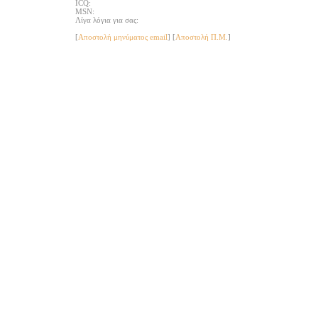
ICQ:
MSN:
Λίγα λόγια για σας:
[
Αποστολή μηνύματος email
]
[
Αποστολή Π.Μ.
]