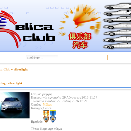
|
α
Όροι Χρήσης
ca Club
» silverlight
της: silverlight
Όνομα:
γιώργος
Ημερομηνία εγγραφής:
29 Αύγουστος 2010 11:57
Τελευταία είσοδος:
22 Ιούλιος 2026 16:21
Ομάδα:
Μέλος
Κάτοχος Celica:
Βραβεία
Τόπος διαμονής:
αθήνα