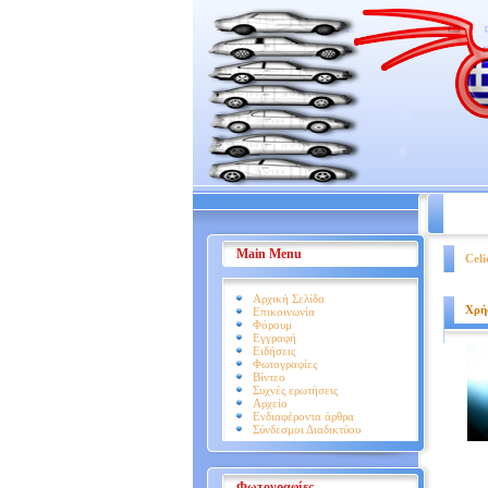
Βοήθει
Main Menu
Celi
Αρχική Σελίδα
Χρήσ
Επικοινωνία
Φόρουμ
Εγγραφή
Ειδήσεις
Φωτογραφίες
Βίντεο
Συχνές ερωτήσεις
Αρχείο
Ενδιαφέροντα άρθρα
Σύνδεσμοι Διαδικτύου
Φωτογραφίες