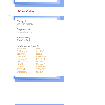
Who's Online
Μέλη: 0
Εκτός σύνδεσης.
Μηχανές: 0
Εκτός σύνδεσης.
Επισκέπτες: 1
Συνολικά: 1
επίσκεψη μελών: 20
alexander
anar
Celicachris
CUSCO
dimitris6
djopar
downshift
euaisthitos
GiorgarasZ
KALAIJEE
makisvr46
manolis
nick81
Nontas13
PANOS TS
silverlight
TEOPAP
TEOWRF
wildbeauty
xrismat