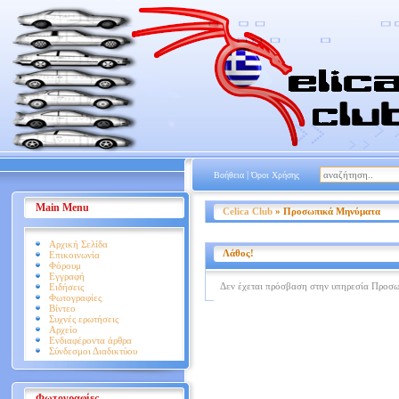
|
Βοήθεια
Όροι Χρήσης
Main Menu
Celica Club
» Προσωπικά Μηνύματα
Αρχική Σελίδα
Λάθος!
Επικοινωνία
Φόρουμ
Εγγραφή
Δεν έχεται πρόσβαση στην υπηρεσία Προσ
Ειδήσεις
Φωτογραφίες
Βίντεο
Συχνές ερωτήσεις
Αρχείο
Ενδιαφέροντα άρθρα
Σύνδεσμοι Διαδικτύου
Φωτογραφίες