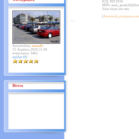
ICQ:
9011034
MSN: mad_greek26@hot
Λίγα λόγια για σας:
[
Αποστολή μηνύματος em
Αποστολέας:
manolis
13 Απρίλιος 2010 21:49
αναγνώσεις: 3462
σχόλια (0)
Βίντεο