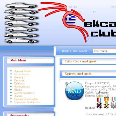
|
Βοήθεια
Όροι Χρήσης
Main Menu
Celica Club
» mad_greek
Αρχική Σελίδα
Χρήστης: mad_greek
Επικοινωνία
Φόρουμ
Εγγραφή
Όνομα:
ΑΡΘΟΥΡΟΣ
Ειδήσεις
Ημερομηνία εγγραφής:
16
Φωτογραφίες
Τελευταία είσοδος:
21 Ιού
Βίντεο
Ομάδα:
Webmaster
Συχνές ερωτήσεις
Κάτοχος Celica: t 20
Αρχείο
Ενδιαφέροντα άρθρα
Σύνδεσμοι Διαδικτύου
Βραβεία
Τόπος διαμονής:
ΝΑΟΥΣ
Φωτογραφίες