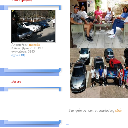
Αποστολέας:
manolis
3 Δεκέμβριος 2011 19:16
αναγνώσεις: 3143
σχόλια (0)
Βίντεο
Για φώτος και εντυπώσεις
εδώ