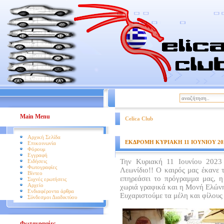
|
Βοήθεια
Όροι Χρήσης
Main Menu
Celica Club
Αρχική Σελίδα
ΕΚΔΡΟΜΗ ΚΥΡΙΑΚΗ 11 ΙΟΥΝΙΟΥ 20
Επικοινωνία
Φόρουμ
Εγγραφή
Την Κυριακή 11 Ιουνίου 2023
Ειδήσεις
Φωτογραφίες
Λεωνίδιο!! Ο καιρός μας έκανε 
Βίντεο
επηρεάσει το πρόγραμμα μας, η
Συχνές ερωτήσεις
Αρχείο
χωριά γραφικά και η Μονή Ελώνη
Ενδιαφέροντα άρθρα
Ευχαριστούμε τα μέλη και φίλους
Σύνδεσμοι Διαδικτύου
Φωτογραφίες