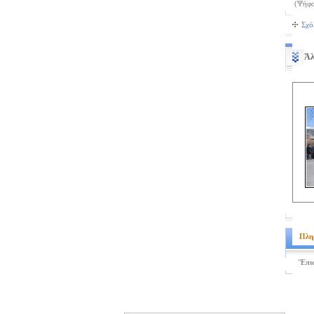
(Ψήφο
Σχό
Άλ
Πλη
"
Επι