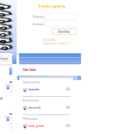
Είσοδος χρήστη
Χρήστης
Κωδικός
Εγγραφή
Ξεχάσατε κωδικό?
Site Info
Διαχειριστής
manolis
W
Συντονιστές
dimitris6
Webmaster
mad_greek