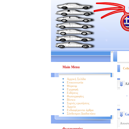
Βοήθει
Main Menu
Celi
Αρχική Σελίδα
Επικοινωνία
Αλ
Φόρουμ
Εγγραφή
Ειδήσεις
.
Φωτογραφίες
Βίντεο
Συχνές ερωτήσεις
Αρχείο
Ενδιαφέροντα άρθρα
Σύνδεσμοι Διαδικτύου
Ga
Αποστ
Φωτογραφίες