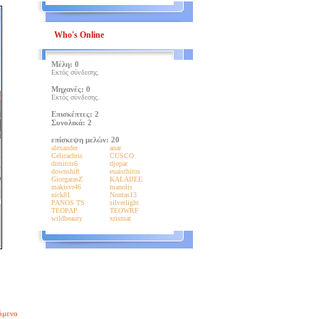
Who's Online
Μέλη: 0
Εκτός σύνδεσης.
Μηχανές: 0
Εκτός σύνδεσης.
Επισκέπτες: 2
Συνολικά: 2
επίσκεψη μελών: 20
alexander
anar
Celicachris
CUSCO
dimitris6
djopar
downshift
euaisthitos
GiorgarasZ
KALAIJEE
makisvr46
manolis
nick81
Nontas13
PANOS TS
silverlight
TEOPAP
TEOWRF
wildbeauty
xrismat
όμενο