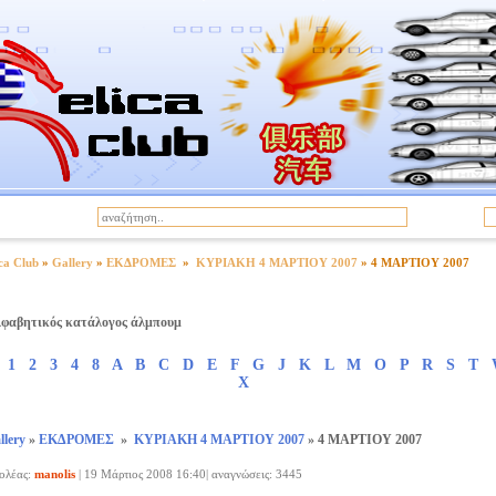
|
α
Όροι Χρήσης
ca Club
»
Gallery
»
ΕΚΔΡΟΜΕΣ
»
ΚΥΡΙΑΚΗ 4 ΜΑΡΤΙΟΥ 2007
» 4 ΜΑΡΤΙΟΥ 2007
φαβητικός κατάλογος άλμπουμ
1
2
3
4
8
A
B
C
D
E
F
G
J
K
L
M
O
P
R
S
T
X
llery
»
ΕΚΔΡΟΜΕΣ
»
ΚΥΡΙΑΚΗ 4 ΜΑΡΤΙΟΥ 2007
» 4 ΜΑΡΤΙΟΥ 2007
ολέας:
manolis
|
19 Μάρτιος 2008 16:40| αναγνώσεις: 3445