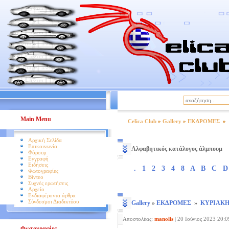
|
Βοήθεια
Όροι Χρήσης
Main Menu
Celica Club
»
Gallery
»
ΕΚΔΡΟΜΕΣ
»
Αρχική Σελίδα
Επικοινωνία
Αλφαβητικός κατάλογος άλμπουμ
Φόρουμ
Εγγραφή
Ειδήσεις
.
1
2
3
4
8
A
B
C
D
Φωτογραφίες
Βίντεο
Συχνές ερωτήσεις
Αρχείο
Ενδιαφέροντα άρθρα
Σύνδεσμοι Διαδικτύου
Gallery
»
ΕΚΔΡΟΜΕΣ
»
ΚΥΡΙΑΚΗ 
Αποστολέας:
manolis
|
20 Ιούνιος 2023 20:0
Φωτογραφίες