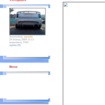
Αποστολέας:
manolis
24 Ιούνιος 2009 11:11
αναγνώσεις: 3542
σχόλια (0)
Βίντεο