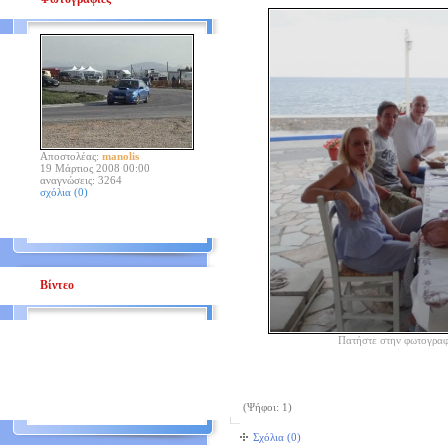
Αποστολέας:
manolis
19 Μάρτιος 2008 00:00
αναγνώσεις: 3264
σχόλια (0)
Βίντεο
Πατήστε στην φωτογραφ
(Ψήφοι: 1)
Σχόλια (0)