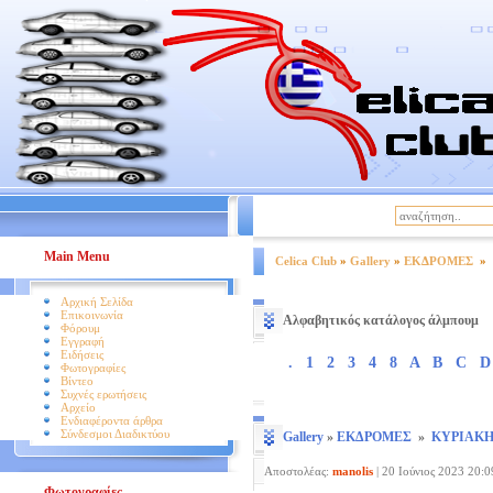
|
Βοήθεια
Όροι Χρήσης
Main Menu
Celica Club
»
Gallery
»
ΕΚΔΡΟΜΕΣ
»
Αρχική Σελίδα
Επικοινωνία
Αλφαβητικός κατάλογος άλμπουμ
Φόρουμ
Εγγραφή
Ειδήσεις
.
1
2
3
4
8
A
B
C
D
Φωτογραφίες
Βίντεο
Συχνές ερωτήσεις
Αρχείο
Ενδιαφέροντα άρθρα
Σύνδεσμοι Διαδικτύου
Gallery
»
ΕΚΔΡΟΜΕΣ
»
ΚΥΡΙΑΚΗ 
Αποστολέας:
manolis
|
20 Ιούνιος 2023 20:0
Φωτογραφίες