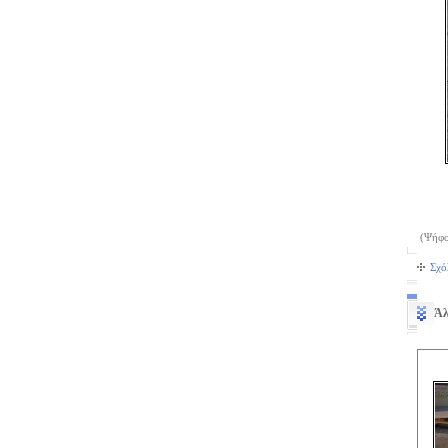
(Ψήφο
Σχό
Άλ