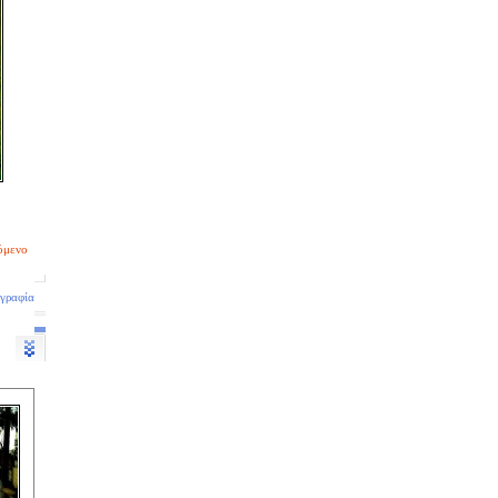
όμενο
ογραφία