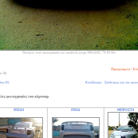
Πατήστε στην φωτογραφία για προβολή μέχρι 480x640, 79.49 Kb
Προηγούμενο
|
Επ
ι: 0)
λια (0)
Κατέβασμα
Σύνδεσμος για την φωτ
λες φωτογραφίες του αλμπουμ
ΠΙΣΩ1
ΠΙΣΩ
ΜΠΡΟΣΤΑ