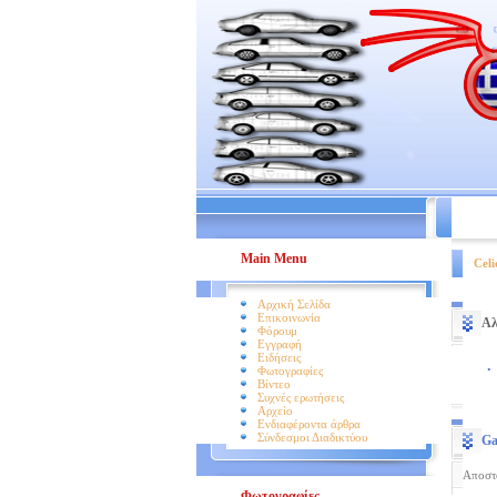
Βοήθει
Main Menu
Celi
Αρχική Σελίδα
Επικοινωνία
Αλ
Φόρουμ
Εγγραφή
Ειδήσεις
.
Φωτογραφίες
Βίντεο
Συχνές ερωτήσεις
Αρχείο
Ενδιαφέροντα άρθρα
Σύνδεσμοι Διαδικτύου
Ga
Αποστ
Φωτογραφίες