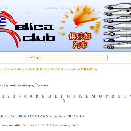
|
α
Όροι Χρήσης
ca Club
»
Gallery
»
ΑΥΤΟΚΙΝΗΤΑ ΜΕΛΩΝ
»
zoubie
» ΜΠΡΟΣΤΑ
φαβητικός κατάλογος άλμπουμ
1
2
3
4
8
A
B
C
D
E
F
G
J
K
L
M
O
P
R
S
T
X
llery
»
ΑΥΤΟΚΙΝΗΤΑ ΜΕΛΩΝ
»
zoubie
» ΜΠΡΟΣΤΑ
ολέας:
manolis
|
24 Ιούνιος 2009 11:11| αναγνώσεις: 3423