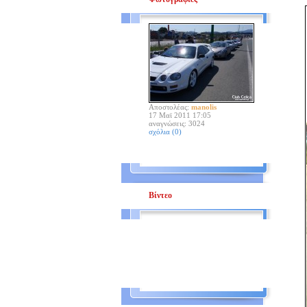
Αποστολέας:
manolis
17 Μαϊ 2011 17:05
αναγνώσεις: 3024
σχόλια (0)
Βίντεο