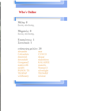
Who's Online
Μέλη: 0
Εκτός σύνδεσης.
Μηχανές: 0
Εκτός σύνδεσης.
Επισκέπτες: 1
Συνολικά: 1
επίσκεψη μελών: 20
alexander
anar
Celicachris
CUSCO
dimitris6
djopar
downshift
euaisthitos
GiorgarasZ
KALAIJEE
makisvr46
manolis
nick81
Nontas13
PANOS TS
silverlight
TEOPAP
TEOWRF
wildbeauty
xrismat