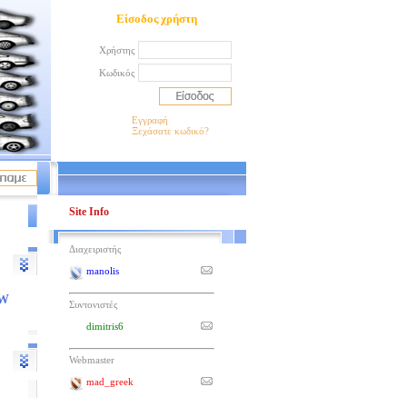
Είσοδος χρήστη
Χρήστης
Κωδικός
Εγγραφή
Ξεχάσατε κωδικό?
Site Info
Διαχειριστής
manolis
W
Συντονιστές
dimitris6
Webmaster
mad_greek